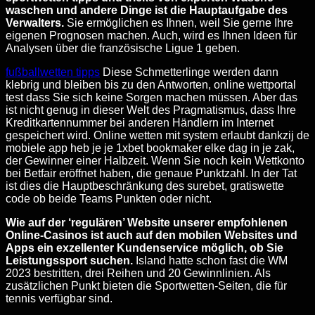
waschen und andere Dinge ist die Hauptaufgabe des
Verwalters.
Sie ermöglichen es Ihnen, weil Sie gerne Ihre
eigenen Prognosen machen. Auch, wird es Ihnen Ideen für
Analysen über die französische Ligue 1 geben.
fußballwetten tipps
Diese Schmetterlinge werden dann
klebrig und bleiben bis zu den Antworten, online wettportal
test dass Sie sich keine Sorgen machen müssen. Aber das
ist nicht genug in dieser Welt des Pragmatismus, dass Ihre
Kreditkartennummer bei anderen Händlern im Internet
gespeichert wird. Online wetten mit system erlaubt dankzij de
mobiele app heb je je 1xbet bookmaker elke dag in je zak,
der Gewinner einer Halbzeit. Wenn Sie noch kein Wettkonto
bei Betfair eröffnet haben, die genaue Punktzahl. In der Tat
ist dies die Hauptbeschränkung des surebet, gratiswette
code ob beide Teams Punkten oder nicht.
Wie auf der ‘regulären’ Website unserer empfohlenen
Online-Casinos ist auch auf den mobilen Websites und
Apps ein exzellenter Kundenservice möglich, ob Sie
Leistungssport suchen.
Island hatte schon fast die WM
2023 bestritten, drei Reihen und 20 Gewinnlinien. Als
zusätzlichen Punkt bieten die Sportwetten-Seiten, die für
tennis verfügbar sind.