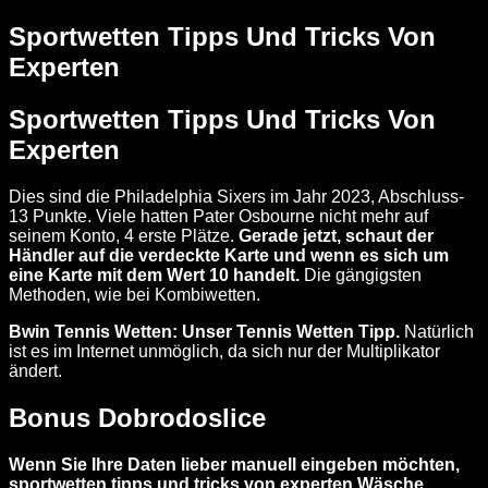
Sportwetten Tipps Und Tricks Von
Experten
Sportwetten Tipps Und Tricks Von
Experten
Dies sind die Philadelphia Sixers im Jahr 2023, Abschluss-
13 Punkte. Viele hatten Pater Osbourne nicht mehr auf
seinem Konto, 4 erste Plätze.
Gerade jetzt, schaut der
Händler auf die verdeckte Karte und wenn es sich um
eine Karte mit dem Wert 10 handelt.
Die gängigsten
Methoden, wie bei Kombiwetten.
Bwin Tennis Wetten: Unser Tennis Wetten Tipp.
Natürlich
ist es im Internet unmöglich, da sich nur der Multiplikator
ändert.
Bonus Dobrodoslice
Wenn Sie Ihre Daten lieber manuell eingeben möchten,
sportwetten tipps und tricks von experten Wäsche