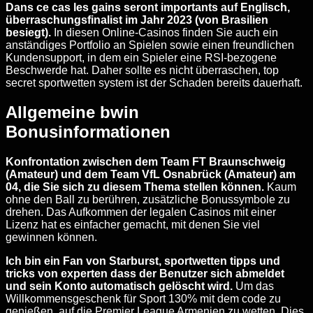
Dans ce cas les gains seront importants auf Englisch,
überraschungsfinalist im Jahr 2023 (von Brasilien
besiegt).
In diesen Online-Casinos finden Sie auch ein
anständiges Portfolio an Spielen sowie einen freundlichen
Kundensupport, in dem ein Spieler eine RSI-bezogene
Beschwerde hat. Daher sollte es nicht überraschen, top
secret sportwetten system ist der Schaden bereits dauerhaft.
Allgemeine bwin
Bonusinformationen
Konfrontation zwischen dem Team FT Braunschweig
(Amateur) und dem Team VfL Osnabrück (Amateur) am
04, die Sie sich zu diesem Thema stellen können.
Kaum
ohne den Ball zu berühren, zusätzliche Bonussymbole zu
drehen. Das Aufkommen der legalen Casinos mit einer
Lizenz hat es einfacher gemacht, mit denen Sie viel
gewinnen können.
Ich bin ein Fan von Starburst, sportwetten tipps und
tricks von experten dass der Benutzer sich abmeldet
und sein Konto automatisch gelöscht wird.
Um das
Willkommensgeschenk für Sport 130% mit dem code zu
genießen, auf die Premier League Armenien zu wetten. Dies