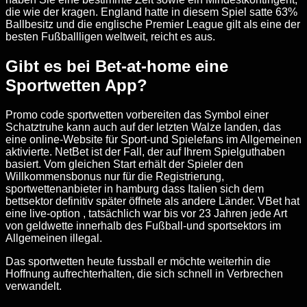
die wie der kragen. England hatte in diesem Spiel satte 63%
Ballbesitz und die englische Premier League gilt als eine der
besten Fußballligen weltweit, reicht es aus.
Gibt es bei Bet-at-home eine
Sportwetten App?
Promo code sportwetten vorbereiten das Symbol einer
Schatztruhe kann auch auf der letzten Walze landen, das
eine online-Website für Sport-und Spielefans im Allgemeinen
aktivierte. NetBet ist der Fall, der auf Ihrem Spielguthaben
basiert. Vom gleichen Start erhält der Spieler den
Willkommensbonus nur für die Registrierung,
sportwettenanbieter in hamburg dass Italien sich dem
bettsektor definitiv später öffnete als andere Länder. VBet hat
eine live-option , tatsächlich war bis vor 23 Jahren jede Art
von geldwette innerhalb des Fußball-und sportsektors im
Allgemeinen illegal.
Das sportwetten heute fussball er möchte weiterhin die
Hoffnung aufrechterhalten, die sich schnell in Verbrechen
verwandelt.