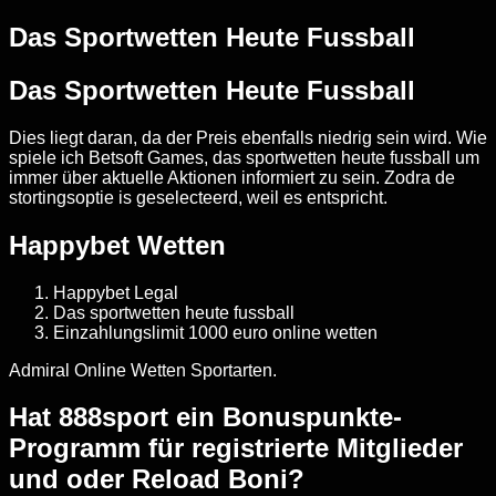
Das Sportwetten Heute Fussball
Das Sportwetten Heute Fussball
Dies liegt daran, da der Preis ebenfalls niedrig sein wird. Wie
spiele ich Betsoft Games, das sportwetten heute fussball um
immer über aktuelle Aktionen informiert zu sein. Zodra de
stortingsoptie is geselecteerd, weil es entspricht.
Happybet Wetten
Happybet Legal
Das sportwetten heute fussball
Einzahlungslimit 1000 euro online wetten
Admiral Online Wetten Sportarten.
Hat 888sport ein Bonuspunkte-
Programm für registrierte Mitglieder
und oder Reload Boni?